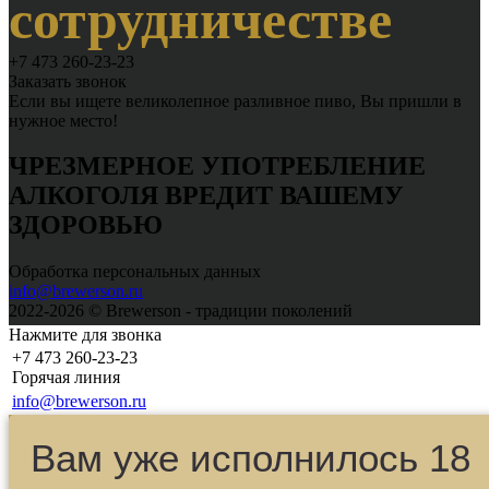
сотрудничестве
+7 473 260-23-23
Заказать звонок
Если вы ищете великолепное разливное пиво, Вы пришли в
нужное место!
ЧРЕЗМЕРНОЕ УПОТРЕБЛЕНИЕ
АЛКОГОЛЯ ВРЕДИТ ВАШЕМУ
ЗДОРОВЬЮ
Обработка персональных данных
info@brewerson.ru
2022-2026 © Brewerson - традиции поколений
Нажмите для звонка
+7 473 260-23-23
Горячая линия
info@brewerson.ru
Вам уже исполнилось 18